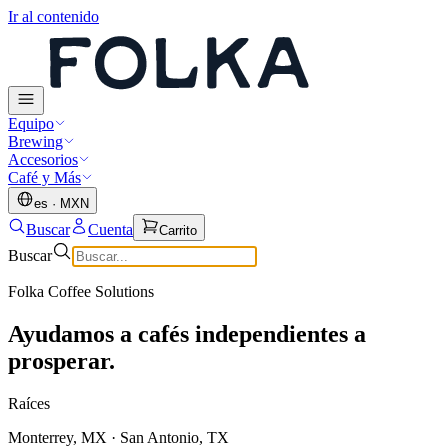
Ir al contenido
Equipo
Brewing
Accesorios
Café y Más
es
·
MXN
Buscar
Cuenta
Carrito
Buscar
Folka Coffee Solutions
Ayudamos a cafés independientes a
prosperar.
Raíces
Monterrey, MX · San Antonio, TX