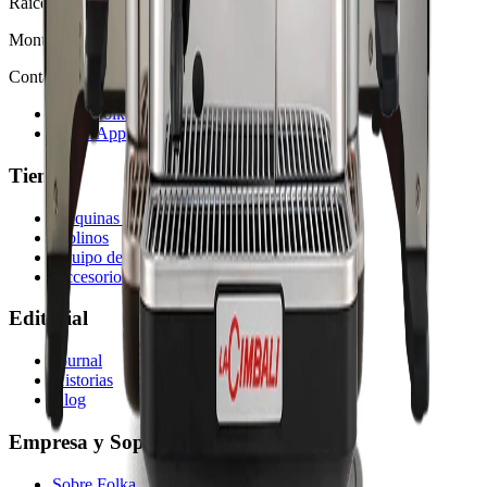
Raíces
Monterrey, MX · San Antonio, TX
Contacto
hola@folkasolutions.com
WhatsApp
Tienda
Máquinas de Espresso
Molinos
Equipo de Brewing
Accesorios para Coffee Bar
Editorial
Journal
Historias
Blog
Empresa y Soporte
Sobre Folka