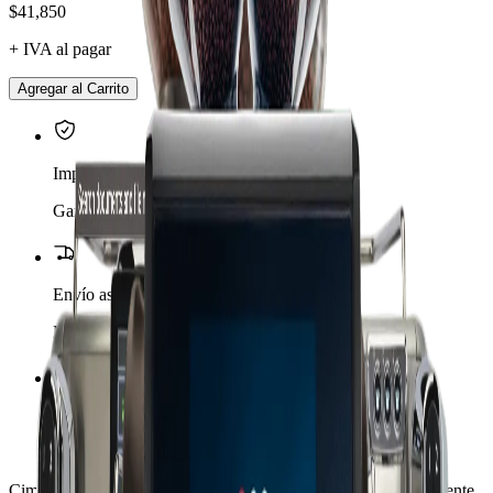
$41,850
+ IVA al pagar
Agregar al Carrito
Importador oficial
Garantía de fábrica
Envío asegurado
México y Estados Unidos
Asesoría experta
Equipo para tu café
Cimbali Magnum On Demand muele el café en grano directamente