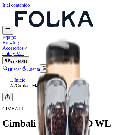
Ir al contenido
Equipo
Brewing
Accesorios
Café y Más
es
·
MXN
Buscar
Cuenta
Carrito
Inicio
/
Cimbali Magnum OD WL
CIMBALI
Cimbali Magnum OD WL